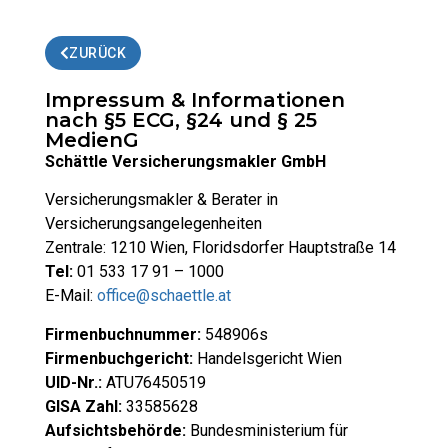
ZURÜCK
Impressum & Informationen
nach §5 ECG, §24 und § 25
MedienG
Schättle Versicherungsmakler GmbH
Versicherungsmakler & Berater in
Versicherungsangelegenheiten
Zentrale: 1210 Wien, Floridsdorfer Hauptstraße 14
Tel:
01 533 17 91 – 1000
E-Mail:
office@schaettle.at
Firmenbuchnummer:
548906s
Firmenbuchgericht:
Handelsgericht Wien
UID-Nr.:
ATU76450519
GISA Zahl:
33585628
Aufsichtsbehörde:
Bundesministerium für